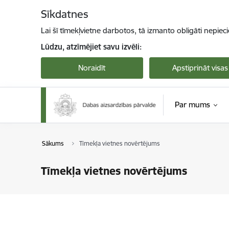
Pāriet uz lapas saturu
Sīkdatnes
Lai šī tīmekļvietne darbotos, tā izmanto obligāti nepiec
Lūdzu, atzīmējiet savu izvēli:
Noraidīt
Apstiprināt visas
Par mums
Sākums
Tīmekļa vietnes novērtējums
Tīmekļa vietnes novērtējums