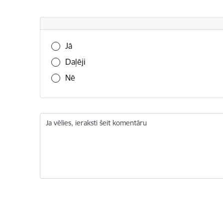
Vai šī informācija bija noderīga?
Jā
Daļēji
Nē
Ja vēlies, ieraksti šeit komentāru