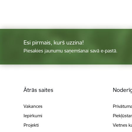
Esi pirmais, kurš uzzina!
Piesakies jaunumu saņemšanai savā e-pastā.
Kājene
Ātrās saites
Noderīg
Vakances
Privātuma
Iepirkumi
Piekļūsta
Projekti
Vietnes k