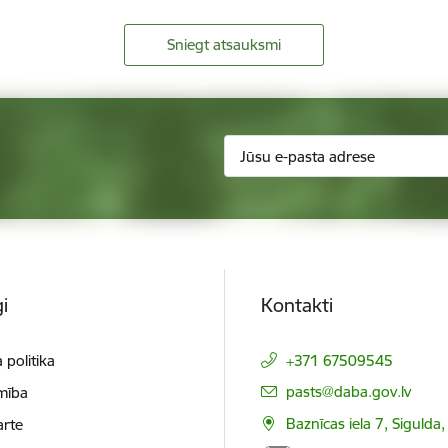
Sniegt atsauksmi
i
Kontakti
 politika
+371 67509545
E-pasts:
pasts@daba.gov.lv
mība
Baznīcas iela 7, Sigulda
arte