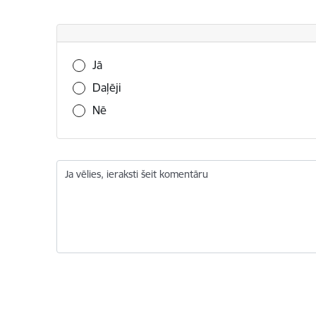
Vai šī informācija bija noderīga?
Jā
Daļēji
Nē
Ja vēlies, ieraksti šeit komentāru