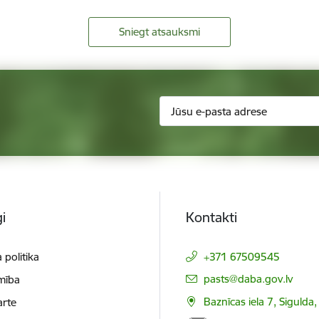
Sniegt atsauksmi
i
Kontakti
 politika
+371 67509545
E-pasts:
pasts@daba.gov.lv
mība
Baznīcas iela 7, Sigulda
arte