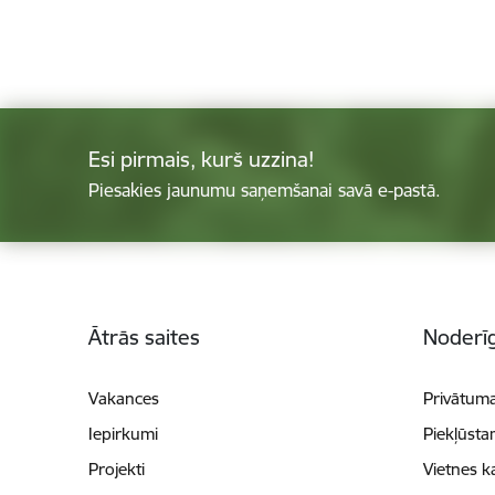
Esi pirmais, kurš uzzina!
Piesakies jaunumu saņemšanai savā e-pastā.
Kājene
Ātrās saites
Noderīg
Vakances
Privātuma
Iepirkumi
Piekļūsta
Projekti
Vietnes k