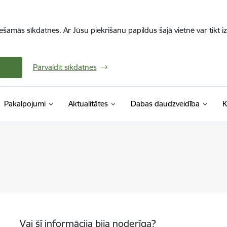
iešamās sīkdatnes. Ar Jūsu piekrišanu papildus šajā vietnē var tikt i
Pārvaldīt sīkdatnes
Pakalpojumi
Aktualitātes
Dabas daudzveidība
K
Vai šī informācija bija noderīga?