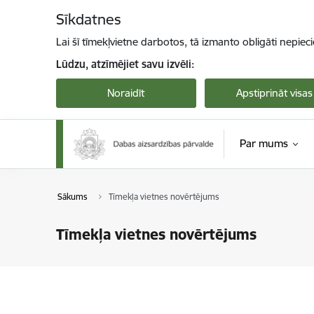
Pāriet uz lapas saturu
Sīkdatnes
Lai šī tīmekļvietne darbotos, tā izmanto obligāti nepiec
Lūdzu, atzīmējiet savu izvēli:
Noraidīt
Apstiprināt visas
Par mums
Sākums
Tīmekļa vietnes novērtējums
Tīmekļa vietnes novērtējums