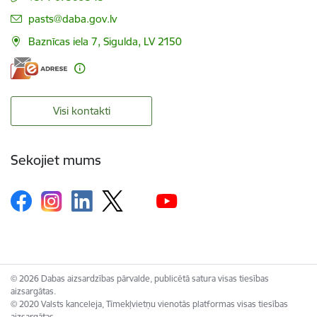
E-pasts:
pasts@daba.gov.lv
Baznīcas iela 7, Sigulda, LV 2150
Visi kontakti
Sekojiet mums
© 2026 Dabas aizsardzības pārvalde, publicētā satura visas tiesības
aizsargātas.
© 2020 Valsts kanceleja, Tīmekļvietņu vienotās platformas visas tiesības
aizsargātas.