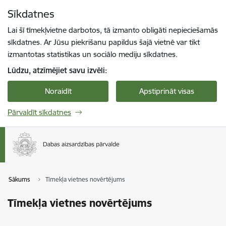
Pāriet uz lapas saturu
Sīkdatnes
Spied
lai meklētu
Enter
Lai šī tīmekļvietne darbotos, tā izmanto obligāti nepieciešamās
sīkdatnes. Ar Jūsu piekrišanu papildus šajā vietnē var tikt
izmantotas statistikas un sociālo mediju sīkdatnes.
Lūdzu, atzīmējiet savu izvēli:
Noraidīt
Apstiprināt visas
Pārvaldīt sīkdatnes
Sākums
Tīmekļa vietnes novērtējums
Tīmekļa vietnes novērtējums