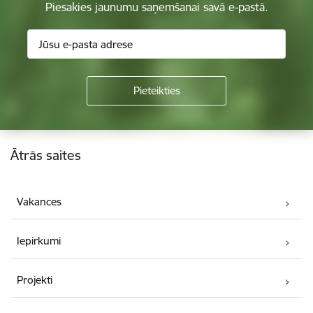
Piesakies jaunumu saņemšanai savā e-pastā.
Kājene
Ātrās saites
Vakances
Iepirkumi
Projekti