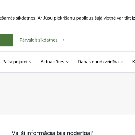
iešamās sīkdatnes. Ar Jūsu piekrišanu papildus šajā vietnē var tikt i
Pārvaldīt sīkdatnes
Pakalpojumi
Aktualitātes
Dabas daudzveidība
K
Vai šī informācija bija noderīga?