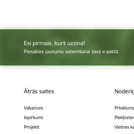
Esi pirmais, kurš uzzina!
Piesakies jaunumu saņemšanai savā e-pastā.
Kājene
Ātrās saites
Noderīg
Vakances
Privātuma
Iepirkumi
Piekļūsta
Projekti
Vietnes k