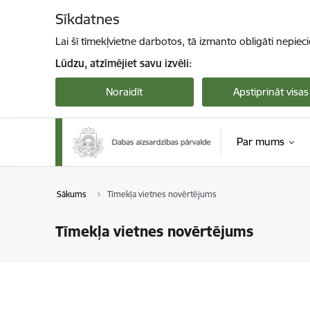
Pāriet uz lapas saturu
Sīkdatnes
Lai šī tīmekļvietne darbotos, tā izmanto obligāti nepiec
Lūdzu, atzīmējiet savu izvēli:
Noraidīt
Apstiprināt visas
Par mums
Sākums
Tīmekļa vietnes novērtējums
Tīmekļa vietnes novērtējums