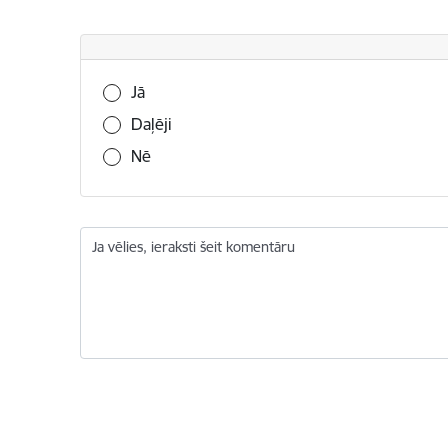
Vai šī informācija bija noderīga?
Jā
Daļēji
Nē
Ja vēlies, ieraksti šeit komentāru