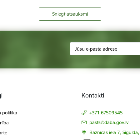
Sniegt atsauksmi
i
Kontakti
 politika
+371 67509545
E-pasts:
pasts@daba.gov.lv
mība
Baznīcas iela 7, Sigulda
arte