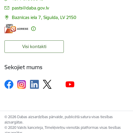
E-pasts:
pasts@daba.gov.lv
Baznīcas iela 7, Sigulda, LV 2150
Visi kontakti
Sekojiet mums
© 2026 Dabas aizsardzības pārvalde, publicētā satura visas tiesības
aizsargātas.
© 2020 Valsts kanceleja, Tīmekļvietņu vienotās platformas visas tiesības
aizsargātas.