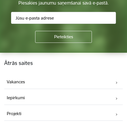
Piesakies jaunumu saņemšanai savā e-pastā.
Kājene
Ātrās saites
Vakances
Iepirkumi
Projekti