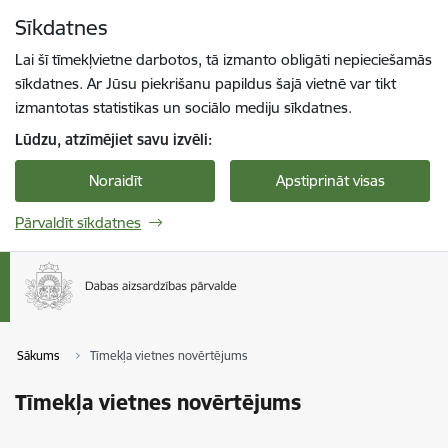
Pāriet uz lapas saturu
Sīkdatnes
Spied
lai meklētu
Enter
Lai šī tīmekļvietne darbotos, tā izmanto obligāti nepieciešamās
sīkdatnes. Ar Jūsu piekrišanu papildus šajā vietnē var tikt
izmantotas statistikas un sociālo mediju sīkdatnes.
Lūdzu, atzīmējiet savu izvēli:
Noraidīt
Apstiprināt visas
Pārvaldīt sīkdatnes
Sākums
Tīmekļa vietnes novērtējums
Tīmekļa vietnes novērtējums