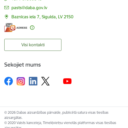
E-pasts:
pasts@daba.gov.lv
Baznīcas iela 7, Sigulda, LV 2150
Visi kontakti
Sekojiet mums
© 2026 Dabas aizsardzības pārvalde, publicētā satura visas tiesības
aizsargātas.
© 2020 Valsts kanceleja, Tīmekļvietņu vienotās platformas visas tiesības
aizsargātas.