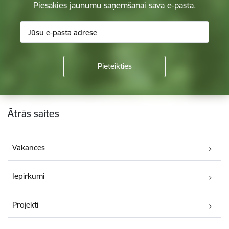
Piesakies jaunumu saņemšanai savā e-pastā.
Kājene
Ātrās saites
Vakances
Iepirkumi
Projekti