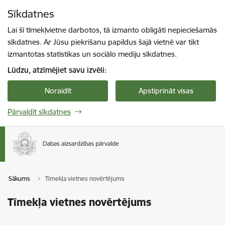
Pāriet uz lapas saturu
Sīkdatnes
Spied
lai meklētu
Enter
Lai šī tīmekļvietne darbotos, tā izmanto obligāti nepieciešamās
sīkdatnes. Ar Jūsu piekrišanu papildus šajā vietnē var tikt
izmantotas statistikas un sociālo mediju sīkdatnes.
Lūdzu, atzīmējiet savu izvēli:
Noraidīt
Apstiprināt visas
Pārvaldīt sīkdatnes
Sākums
Tīmekļa vietnes novērtējums
Tīmekļa vietnes novērtējums