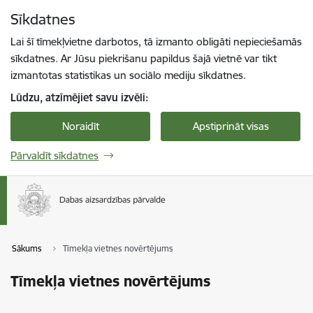
Pāriet uz lapas saturu
Sīkdatnes
Spied
lai meklētu
Enter
Lai šī tīmekļvietne darbotos, tā izmanto obligāti nepieciešamās
sīkdatnes. Ar Jūsu piekrišanu papildus šajā vietnē var tikt
izmantotas statistikas un sociālo mediju sīkdatnes.
Lūdzu, atzīmējiet savu izvēli:
Noraidīt
Apstiprināt visas
Pārvaldīt sīkdatnes
Sākums
Tīmekļa vietnes novērtējums
Tīmekļa vietnes novērtējums