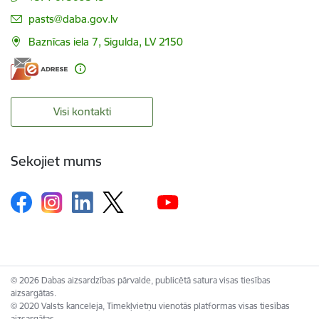
E-pasts:
pasts@daba.gov.lv
Baznīcas iela 7, Sigulda, LV 2150
Visi kontakti
Sekojiet mums
© 2026 Dabas aizsardzības pārvalde, publicētā satura visas tiesības
aizsargātas.
© 2020 Valsts kanceleja, Tīmekļvietņu vienotās platformas visas tiesības
aizsargātas.