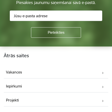
Piesakies jaunumu saņemšanai savā e-pastā.
Kājene
Ātrās saites
Vakances
Iepirkumi
Projekti