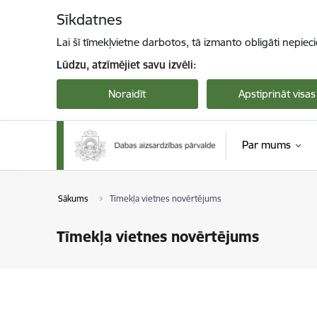
Pāriet uz lapas saturu
Sīkdatnes
Lai šī tīmekļvietne darbotos, tā izmanto obligāti nepiec
Lūdzu, atzīmējiet savu izvēli:
Noraidīt
Apstiprināt visas
Par mums
Sākums
Tīmekļa vietnes novērtējums
Tīmekļa vietnes novērtējums