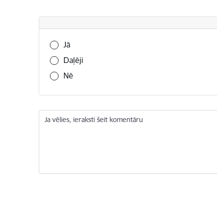
Vai šī informācija bija noderīga?
Jā
Daļēji
Nē
Ja vēlies, ieraksti šeit komentāru