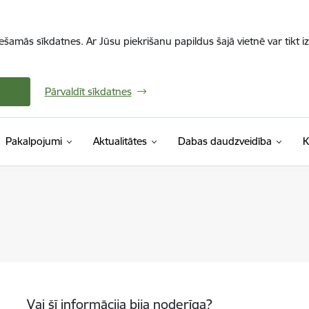
iešamās sīkdatnes. Ar Jūsu piekrišanu papildus šajā vietnē var tikt i
Pārvaldīt sīkdatnes
Pakalpojumi
Aktualitātes
Dabas daudzveidība
K
Vai šī informācija bija noderīga?