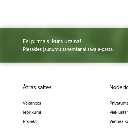
Esi pirmais, kurš uzzina!
Piesakies jaunumu saņemšanai savā e-pastā.
Kājene
Ātrās saites
Noderīg
Vakances
Privātuma
Iepirkumi
Piekļūsta
Projekti
Vietnes k