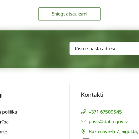
Sniegt atsauksmi
i
Kontakti
 politika
+371 67509545
E-pasts:
pasts@daba.gov.lv
mība
Baznīcas iela 7, Sigulda
arte