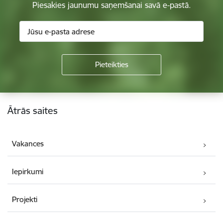
Piesakies jaunumu saņemšanai savā e-pastā.
Kājene
Ātrās saites
Vakances
Iepirkumi
Projekti