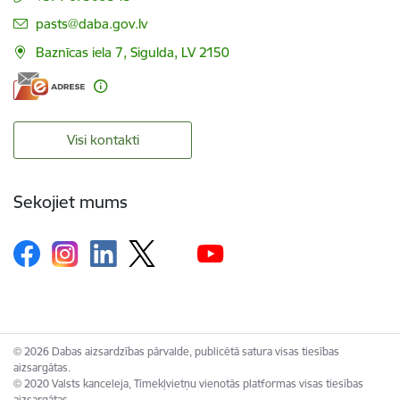
E-pasts:
pasts@daba.gov.lv
Baznīcas iela 7, Sigulda, LV 2150
Visi kontakti
Sekojiet mums
© 2026 Dabas aizsardzības pārvalde, publicētā satura visas tiesības
aizsargātas.
© 2020 Valsts kanceleja, Tīmekļvietņu vienotās platformas visas tiesības
aizsargātas.