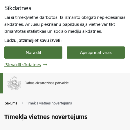
Pāriet uz lapas saturu
Sīkdatnes
Spied
lai meklētu
Enter
Lai šī tīmekļvietne darbotos, tā izmanto obligāti nepieciešamās
sīkdatnes. Ar Jūsu piekrišanu papildus šajā vietnē var tikt
izmantotas statistikas un sociālo mediju sīkdatnes.
Lūdzu, atzīmējiet savu izvēli:
Noraidīt
Apstiprināt visas
Pārvaldīt sīkdatnes
Sākums
Tīmekļa vietnes novērtējums
Tīmekļa vietnes novērtējums