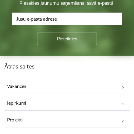
Piesakies jaunumu saņemšanai savā e-pastā.
Kājene
Ātrās saites
Vakances
Iepirkumi
Projekti