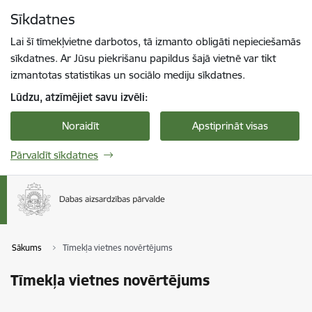
Pāriet uz lapas saturu
Sīkdatnes
Spied
lai meklētu
Enter
Lai šī tīmekļvietne darbotos, tā izmanto obligāti nepieciešamās
sīkdatnes. Ar Jūsu piekrišanu papildus šajā vietnē var tikt
izmantotas statistikas un sociālo mediju sīkdatnes.
Lūdzu, atzīmējiet savu izvēli:
Noraidīt
Apstiprināt visas
Pārvaldīt sīkdatnes
Sākums
Tīmekļa vietnes novērtējums
Tīmekļa vietnes novērtējums