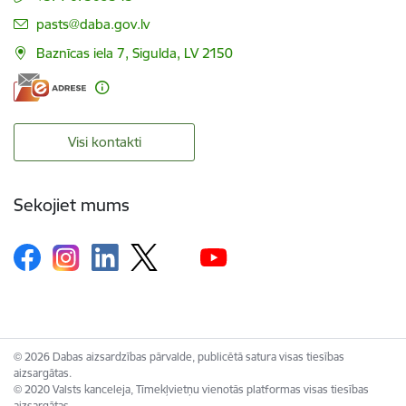
E-pasts:
pasts@daba.gov.lv
Baznīcas iela 7, Sigulda, LV 2150
Visi kontakti
Sekojiet mums
© 2026 Dabas aizsardzības pārvalde, publicētā satura visas tiesības
aizsargātas.
© 2020 Valsts kanceleja, Tīmekļvietņu vienotās platformas visas tiesības
aizsargātas.