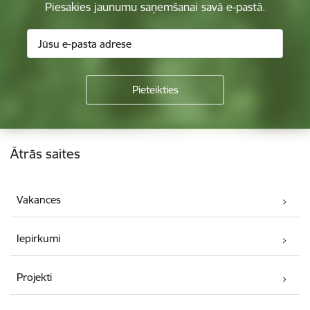
Piesakies jaunumu saņemšanai savā e-pastā.
Kājene
Ātrās saites
Vakances
Iepirkumi
Projekti