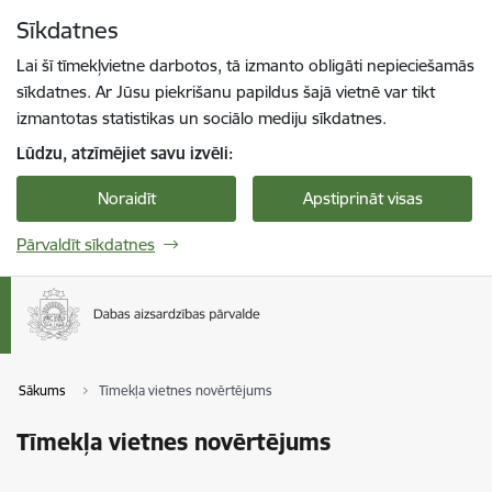
Pāriet uz lapas saturu
Sīkdatnes
Spied
lai meklētu
Enter
Lai šī tīmekļvietne darbotos, tā izmanto obligāti nepieciešamās
sīkdatnes. Ar Jūsu piekrišanu papildus šajā vietnē var tikt
izmantotas statistikas un sociālo mediju sīkdatnes.
Lūdzu, atzīmējiet savu izvēli:
Noraidīt
Apstiprināt visas
Pārvaldīt sīkdatnes
Sākums
Tīmekļa vietnes novērtējums
Tīmekļa vietnes novērtējums