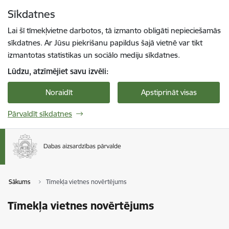
Pāriet uz lapas saturu
Sīkdatnes
Spied
lai meklētu
Enter
Lai šī tīmekļvietne darbotos, tā izmanto obligāti nepieciešamās
sīkdatnes. Ar Jūsu piekrišanu papildus šajā vietnē var tikt
izmantotas statistikas un sociālo mediju sīkdatnes.
Lūdzu, atzīmējiet savu izvēli:
Noraidīt
Apstiprināt visas
Pārvaldīt sīkdatnes
Sākums
Tīmekļa vietnes novērtējums
Tīmekļa vietnes novērtējums