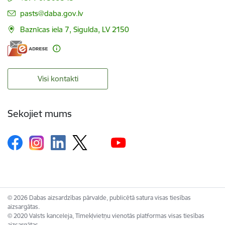
E-pasts:
pasts@daba.gov.lv
Baznīcas iela 7, Sigulda, LV 2150
Visi kontakti
Sekojiet mums
© 2026 Dabas aizsardzības pārvalde, publicētā satura visas tiesības
aizsargātas.
© 2020 Valsts kanceleja, Tīmekļvietņu vienotās platformas visas tiesības
aizsargātas.