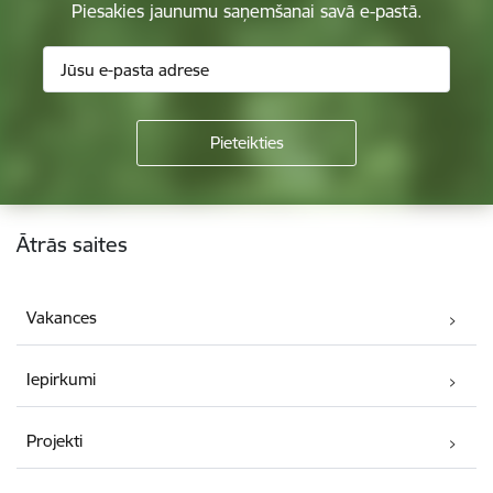
Piesakies jaunumu saņemšanai savā e-pastā.
Kājene
Ātrās saites
Vakances
Iepirkumi
Projekti