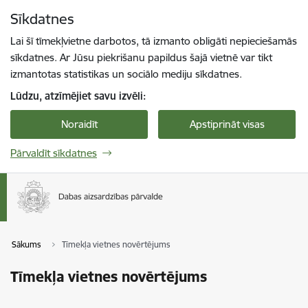
Pāriet uz lapas saturu
Sīkdatnes
Spied
lai meklētu
Enter
Lai šī tīmekļvietne darbotos, tā izmanto obligāti nepieciešamās
sīkdatnes. Ar Jūsu piekrišanu papildus šajā vietnē var tikt
izmantotas statistikas un sociālo mediju sīkdatnes.
Lūdzu, atzīmējiet savu izvēli:
Noraidīt
Apstiprināt visas
Pārvaldīt sīkdatnes
Sākums
Tīmekļa vietnes novērtējums
Tīmekļa vietnes novērtējums