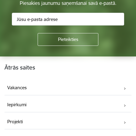
Piesakies jaunumu saņemšanai savā e-pastā.
Kājene
Ātrās saites
Vakances
Iepirkumi
Projekti