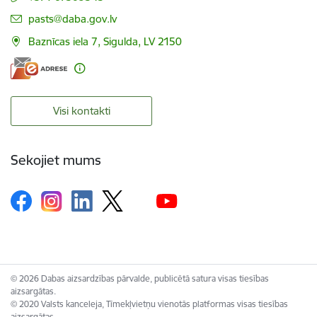
E-pasts:
pasts@daba.gov.lv
Baznīcas iela 7, Sigulda, LV 2150
Visi kontakti
Sekojiet mums
© 2026 Dabas aizsardzības pārvalde, publicētā satura visas tiesības
aizsargātas.
© 2020 Valsts kanceleja, Tīmekļvietņu vienotās platformas visas tiesības
aizsargātas.