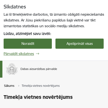
Pāriet uz lapas saturu
Sīkdatnes
Spied
lai meklētu
Enter
Lai šī tīmekļvietne darbotos, tā izmanto obligāti nepieciešamās
sīkdatnes. Ar Jūsu piekrišanu papildus šajā vietnē var tikt
izmantotas statistikas un sociālo mediju sīkdatnes.
Lūdzu, atzīmējiet savu izvēli:
Noraidīt
Apstiprināt visas
Pārvaldīt sīkdatnes
Sākums
Tīmekļa vietnes novērtējums
Tīmekļa vietnes novērtējums