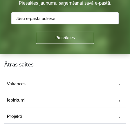
Piesakies jaunumu saņemšanai savā e-pastā.
Kājene
Ātrās saites
Vakances
Iepirkumi
Projekti