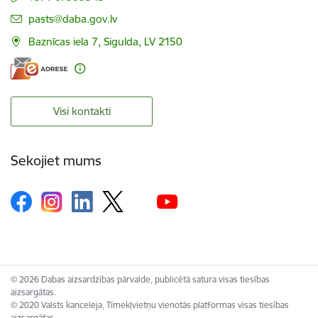
E-pasts:
pasts@daba.gov.lv
Baznīcas iela 7, Sigulda, LV 2150
Visi kontakti
Sekojiet mums
© 2026 Dabas aizsardzības pārvalde, publicētā satura visas tiesības
aizsargātas.
© 2020 Valsts kanceleja, Tīmekļvietņu vienotās platformas visas tiesības
aizsargātas.