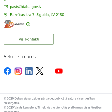
E-pasts:
pasts@daba.gov.lv
Baznīcas iela 7, Sigulda, LV 2150
Visi kontakti
Sekojiet mums
© 2026 Dabas aizsardzības pārvalde, publicētā satura visas tiesības
aizsargātas.
© 2020 Valsts kanceleja, Tīmekļvietņu vienotās platformas visas tiesības
aizsargātas.