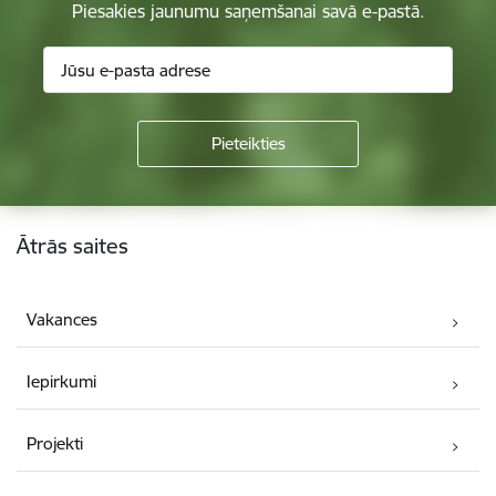
Piesakies jaunumu saņemšanai savā e-pastā.
Kājene
Ātrās saites
Vakances
Iepirkumi
Projekti