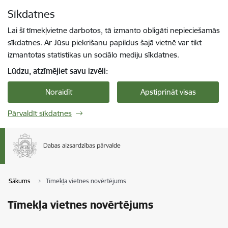
Pāriet uz lapas saturu
Sīkdatnes
Spied
lai meklētu
Enter
Lai šī tīmekļvietne darbotos, tā izmanto obligāti nepieciešamās
sīkdatnes. Ar Jūsu piekrišanu papildus šajā vietnē var tikt
izmantotas statistikas un sociālo mediju sīkdatnes.
Lūdzu, atzīmējiet savu izvēli:
Noraidīt
Apstiprināt visas
Pārvaldīt sīkdatnes
Sākums
Tīmekļa vietnes novērtējums
Tīmekļa vietnes novērtējums