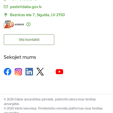
E-pasts:
pasts@daba.gov.lv
Baznīcas iela 7, Sigulda, LV 2150
Visi kontakti
Sekojiet mums
© 2026 Dabas aizsardzības pārvalde, publicētā satura visas tiesības
aizsargātas.
© 2020 Valsts kanceleja, Tīmekļvietņu vienotās platformas visas tiesības
aizsargātas.