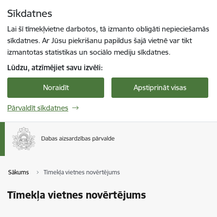
Pāriet uz lapas saturu
Sīkdatnes
Spied
lai meklētu
Enter
Lai šī tīmekļvietne darbotos, tā izmanto obligāti nepieciešamās
sīkdatnes. Ar Jūsu piekrišanu papildus šajā vietnē var tikt
izmantotas statistikas un sociālo mediju sīkdatnes.
Lūdzu, atzīmējiet savu izvēli:
Noraidīt
Apstiprināt visas
Pārvaldīt sīkdatnes
Sākums
Tīmekļa vietnes novērtējums
Tīmekļa vietnes novērtējums