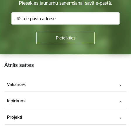
Piesakies jaunumu saņemšanai savā e-pastā.
Kājene
Ātrās saites
Vakances
Iepirkumi
Projekti