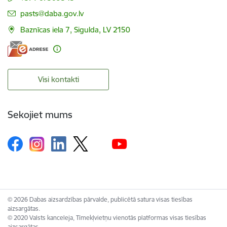
E-pasts:
pasts@daba.gov.lv
Baznīcas iela 7, Sigulda, LV 2150
Visi kontakti
Sekojiet mums
© 2026 Dabas aizsardzības pārvalde, publicētā satura visas tiesības
aizsargātas.
© 2020 Valsts kanceleja, Tīmekļvietņu vienotās platformas visas tiesības
aizsargātas.