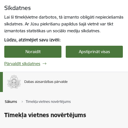
Pāriet uz lapas saturu
Sīkdatnes
Spied
lai meklētu
Enter
Lai šī tīmekļvietne darbotos, tā izmanto obligāti nepieciešamās
sīkdatnes. Ar Jūsu piekrišanu papildus šajā vietnē var tikt
izmantotas statistikas un sociālo mediju sīkdatnes.
Lūdzu, atzīmējiet savu izvēli:
Noraidīt
Apstiprināt visas
Pārvaldīt sīkdatnes
Sākums
Tīmekļa vietnes novērtējums
Tīmekļa vietnes novērtējums