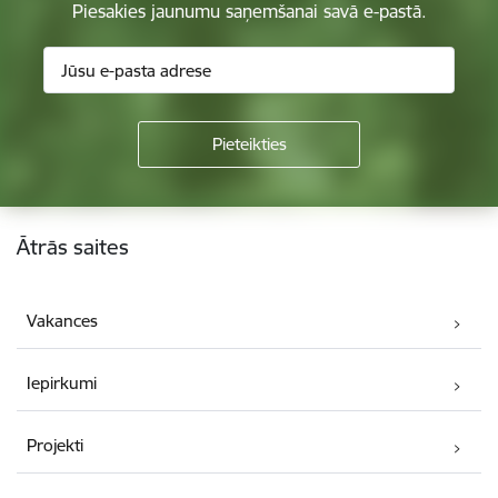
Piesakies jaunumu saņemšanai savā e-pastā.
Kājene
Ātrās saites
Vakances
Iepirkumi
Projekti