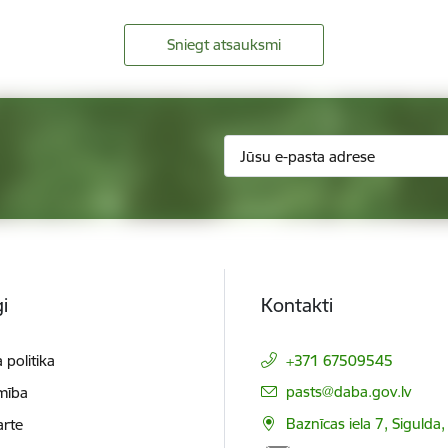
Sniegt atsauksmi
i
Kontakti
 politika
+371 67509545
E-pasts:
pasts@daba.gov.lv
mība
Baznīcas iela 7, Sigulda
arte