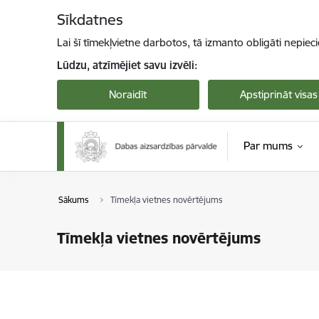
Pāriet uz lapas saturu
Sīkdatnes
Lai šī tīmekļvietne darbotos, tā izmanto obligāti nepiec
Lūdzu, atzīmējiet savu izvēli:
Noraidīt
Apstiprināt visas
Par mums
Sākums
Tīmekļa vietnes novērtējums
Tīmekļa vietnes novērtējums