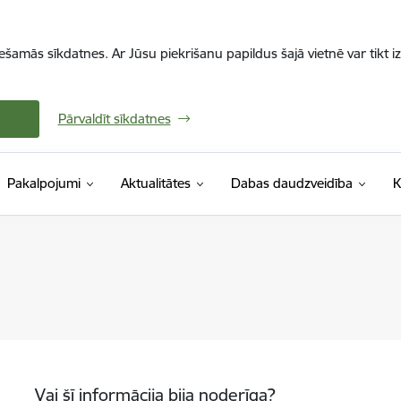
iešamās sīkdatnes. Ar Jūsu piekrišanu papildus šajā vietnē var tikt i
Pārvaldīt sīkdatnes
Pakalpojumi
Aktualitātes
Dabas daudzveidība
K
Vai šī informācija bija noderīga?