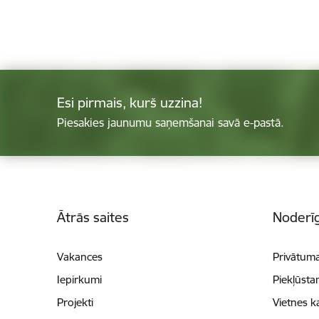
Esi pirmais, kurš uzzina!
Piesakies jaunumu saņemšanai savā e-pastā.
Kājene
Ātrās saites
Noderīg
Vakances
Privātuma
Iepirkumi
Piekļūsta
Projekti
Vietnes k