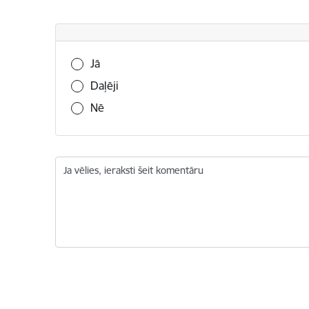
Vai šī informācija bija noderīga?
Jā
Daļēji
Nē
Ja vēlies, ieraksti šeit komentāru