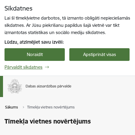
Pāriet uz lapas saturu
Sīkdatnes
Spied
lai meklētu
Enter
Lai šī tīmekļvietne darbotos, tā izmanto obligāti nepieciešamās
sīkdatnes. Ar Jūsu piekrišanu papildus šajā vietnē var tikt
izmantotas statistikas un sociālo mediju sīkdatnes.
Lūdzu, atzīmējiet savu izvēli:
Noraidīt
Apstiprināt visas
Pārvaldīt sīkdatnes
Sākums
Tīmekļa vietnes novērtējums
Tīmekļa vietnes novērtējums