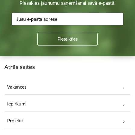
Piesakies jaunumu saņemšanai savā e-pastā.
Kājene
Ātrās saites
Vakances
Iepirkumi
Projekti