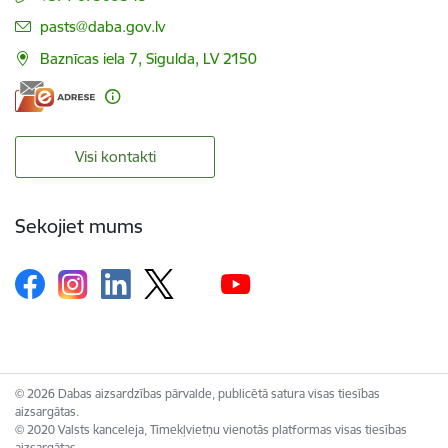
E-pasts:
pasts@daba.gov.lv
Baznīcas iela 7, Sigulda, LV 2150
Visi kontakti
Sekojiet mums
© 2026 Dabas aizsardzības pārvalde, publicētā satura visas tiesības
aizsargātas.
© 2020 Valsts kanceleja, Tīmekļvietņu vienotās platformas visas tiesības
aizsargātas.