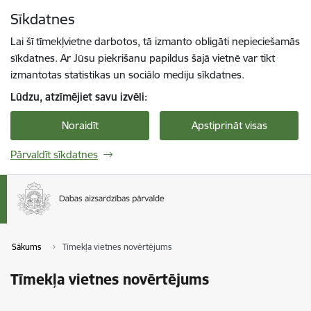
Pāriet uz lapas saturu
Sīkdatnes
Spied
lai meklētu
Enter
Lai šī tīmekļvietne darbotos, tā izmanto obligāti nepieciešamās
sīkdatnes. Ar Jūsu piekrišanu papildus šajā vietnē var tikt
izmantotas statistikas un sociālo mediju sīkdatnes.
Lūdzu, atzīmējiet savu izvēli:
Noraidīt
Apstiprināt visas
Pārvaldīt sīkdatnes
Sākums
Tīmekļa vietnes novērtējums
Tīmekļa vietnes novērtējums