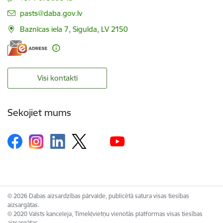
E-pasts:
pasts@daba.gov.lv
Baznīcas iela 7, Sigulda, LV 2150
Visi kontakti
Sekojiet mums
© 2026 Dabas aizsardzības pārvalde, publicētā satura visas tiesības
aizsargātas.
© 2020 Valsts kanceleja, Tīmekļvietņu vienotās platformas visas tiesības
aizsargātas.