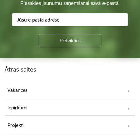
Piesakies jaunumu saņemšanai savā e-pastā.
Kājene
Ātrās saites
Vakances
Iepirkumi
Projekti