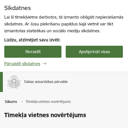
Pāriet uz lapas saturu
Sīkdatnes
Spied
lai meklētu
Enter
Lai šī tīmekļvietne darbotos, tā izmanto obligāti nepieciešamās
sīkdatnes. Ar Jūsu piekrišanu papildus šajā vietnē var tikt
izmantotas statistikas un sociālo mediju sīkdatnes.
Lūdzu, atzīmējiet savu izvēli:
Noraidīt
Apstiprināt visas
Pārvaldīt sīkdatnes
Sākums
Tīmekļa vietnes novērtējums
Tīmekļa vietnes novērtējums