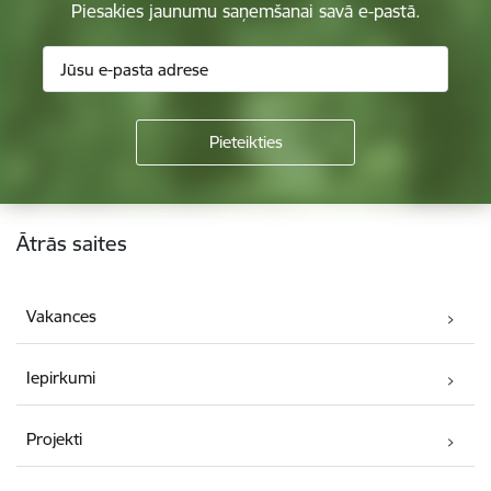
Piesakies jaunumu saņemšanai savā e-pastā.
Kājene
Ātrās saites
Vakances
Iepirkumi
Projekti