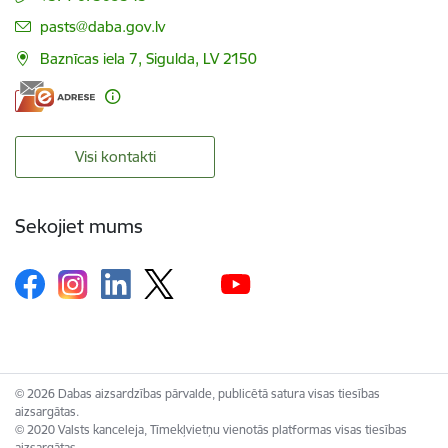
E-pasts:
pasts@daba.gov.lv
Baznīcas iela 7, Sigulda, LV 2150
Visi kontakti
Sekojiet mums
© 2026 Dabas aizsardzības pārvalde, publicētā satura visas tiesības
aizsargātas.
© 2020 Valsts kanceleja, Tīmekļvietņu vienotās platformas visas tiesības
aizsargātas.