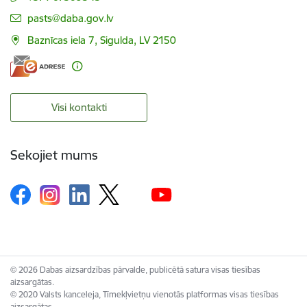
E-pasts:
pasts@daba.gov.lv
Baznīcas iela 7, Sigulda, LV 2150
Visi kontakti
Sekojiet mums
© 2026 Dabas aizsardzības pārvalde, publicētā satura visas tiesības
aizsargātas.
© 2020 Valsts kanceleja, Tīmekļvietņu vienotās platformas visas tiesības
aizsargātas.