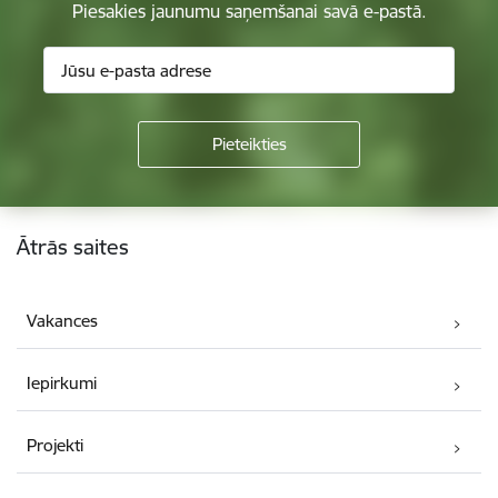
Piesakies jaunumu saņemšanai savā e-pastā.
Kājene
Ātrās saites
Vakances
Iepirkumi
Projekti