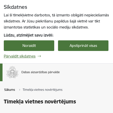
Pāriet uz lapas saturu
Sīkdatnes
Spied
lai meklētu
Enter
Lai šī tīmekļvietne darbotos, tā izmanto obligāti nepieciešamās
sīkdatnes. Ar Jūsu piekrišanu papildus šajā vietnē var tikt
izmantotas statistikas un sociālo mediju sīkdatnes.
Lūdzu, atzīmējiet savu izvēli:
Noraidīt
Apstiprināt visas
Pārvaldīt sīkdatnes
Sākums
Tīmekļa vietnes novērtējums
Tīmekļa vietnes novērtējums