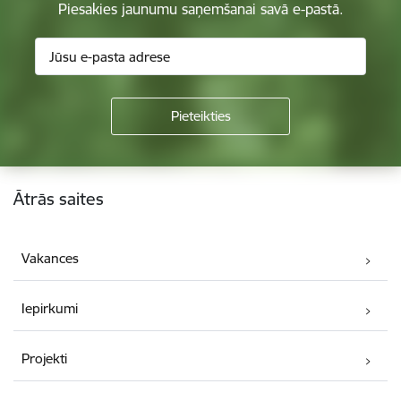
Piesakies jaunumu saņemšanai savā e-pastā.
Kājene
Ātrās saites
Vakances
Iepirkumi
Projekti