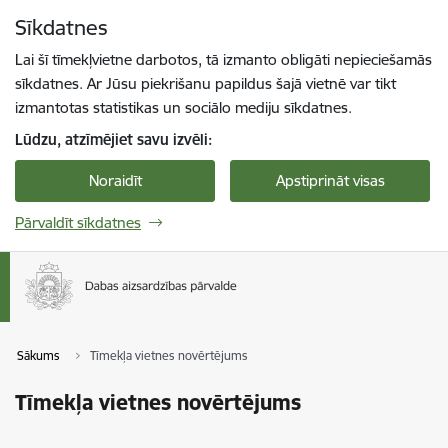
Pāriet uz lapas saturu
Sīkdatnes
Spied
lai meklētu
Enter
Lai šī tīmekļvietne darbotos, tā izmanto obligāti nepieciešamās
sīkdatnes. Ar Jūsu piekrišanu papildus šajā vietnē var tikt
izmantotas statistikas un sociālo mediju sīkdatnes.
Lūdzu, atzīmējiet savu izvēli:
Noraidīt
Apstiprināt visas
Pārvaldīt sīkdatnes
Sākums
Tīmekļa vietnes novērtējums
Tīmekļa vietnes novērtējums