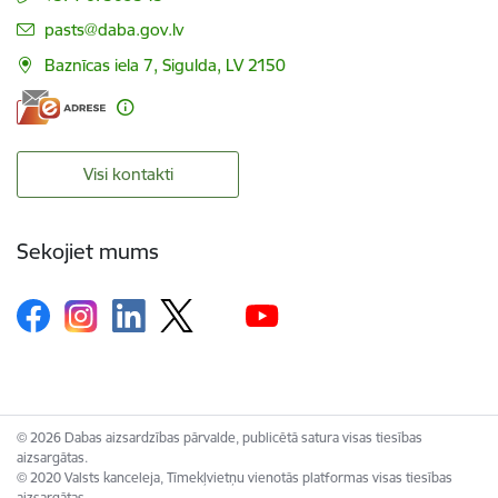
E-pasts:
pasts@daba.gov.lv
Baznīcas iela 7, Sigulda, LV 2150
Visi kontakti
Sekojiet mums
© 2026 Dabas aizsardzības pārvalde, publicētā satura visas tiesības
aizsargātas.
© 2020 Valsts kanceleja, Tīmekļvietņu vienotās platformas visas tiesības
aizsargātas.