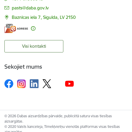
E-pasts:
pasts@daba.gov.lv
Baznīcas iela 7, Sigulda, LV 2150
Visi kontakti
Sekojiet mums
© 2026 Dabas aizsardzības pārvalde, publicētā satura visas tiesības
aizsargātas.
© 2020 Valsts kanceleja, Tīmekļvietņu vienotās platformas visas tiesības
aizsargātas.