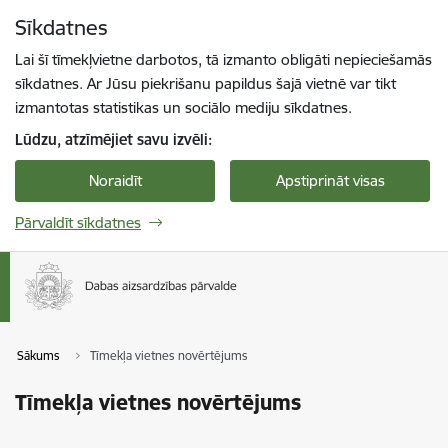
Pāriet uz lapas saturu
Sīkdatnes
Spied
lai meklētu
Enter
Lai šī tīmekļvietne darbotos, tā izmanto obligāti nepieciešamās
sīkdatnes. Ar Jūsu piekrišanu papildus šajā vietnē var tikt
izmantotas statistikas un sociālo mediju sīkdatnes.
Lūdzu, atzīmējiet savu izvēli:
Noraidīt
Apstiprināt visas
Pārvaldīt sīkdatnes
Sākums
Tīmekļa vietnes novērtējums
Tīmekļa vietnes novērtējums