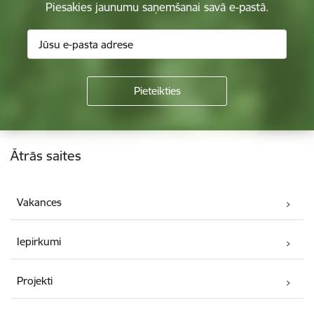
Piesakies jaunumu saņemšanai savā e-pastā.
Kājene
Ātrās saites
Vakances
Iepirkumi
Projekti