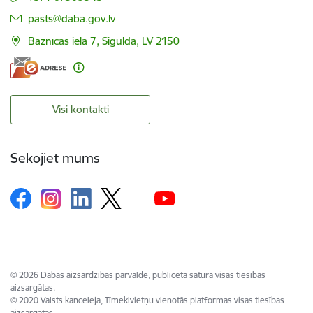
E-pasts:
pasts@daba.gov.lv
Baznīcas iela 7, Sigulda, LV 2150
Visi kontakti
Sekojiet mums
© 2026 Dabas aizsardzības pārvalde, publicētā satura visas tiesības
aizsargātas.
© 2020 Valsts kanceleja, Tīmekļvietņu vienotās platformas visas tiesības
aizsargātas.