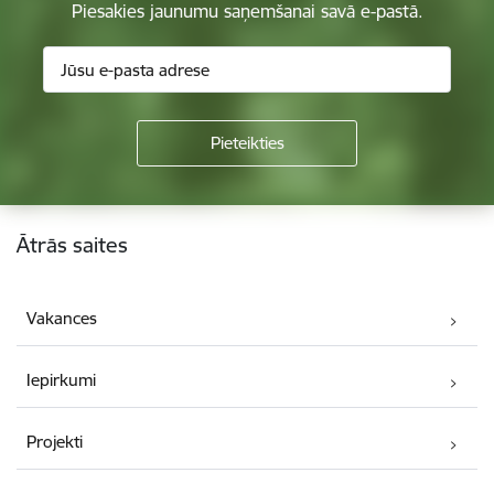
Piesakies jaunumu saņemšanai savā e-pastā.
Kājene
Ātrās saites
Vakances
Iepirkumi
Projekti