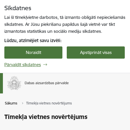
Pāriet uz lapas saturu
Sīkdatnes
Spied
lai meklētu
Enter
Lai šī tīmekļvietne darbotos, tā izmanto obligāti nepieciešamās
sīkdatnes. Ar Jūsu piekrišanu papildus šajā vietnē var tikt
izmantotas statistikas un sociālo mediju sīkdatnes.
Lūdzu, atzīmējiet savu izvēli:
Noraidīt
Apstiprināt visas
Pārvaldīt sīkdatnes
Sākums
Tīmekļa vietnes novērtējums
Tīmekļa vietnes novērtējums