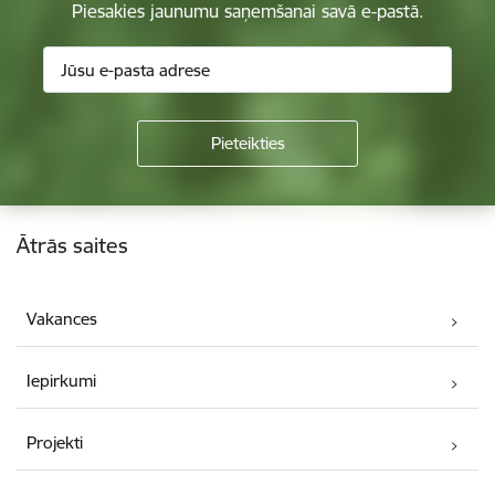
Piesakies jaunumu saņemšanai savā e-pastā.
Kājene
Ātrās saites
Vakances
Iepirkumi
Projekti