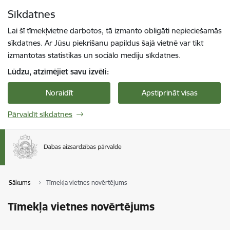
Pāriet uz lapas saturu
Sīkdatnes
Spied
lai meklētu
Enter
Lai šī tīmekļvietne darbotos, tā izmanto obligāti nepieciešamās
sīkdatnes. Ar Jūsu piekrišanu papildus šajā vietnē var tikt
izmantotas statistikas un sociālo mediju sīkdatnes.
Lūdzu, atzīmējiet savu izvēli:
Noraidīt
Apstiprināt visas
Pārvaldīt sīkdatnes
Sākums
Tīmekļa vietnes novērtējums
Tīmekļa vietnes novērtējums