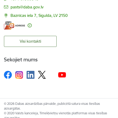
E-pasts:
pasts@daba.gov.lv
Baznīcas iela 7, Sigulda, LV 2150
Visi kontakti
Sekojiet mums
© 2026 Dabas aizsardzības pārvalde, publicētā satura visas tiesības
aizsargātas.
© 2020 Valsts kanceleja, Tīmekļvietņu vienotās platformas visas tiesības
aizsargātas.