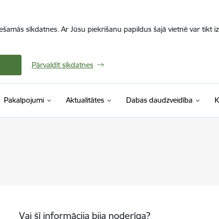
iešamās sīkdatnes. Ar Jūsu piekrišanu papildus šajā vietnē var tikt i
Pārvaldīt sīkdatnes
Pakalpojumi
Aktualitātes
Dabas daudzveidība
K
Vai šī informācija bija noderīga?