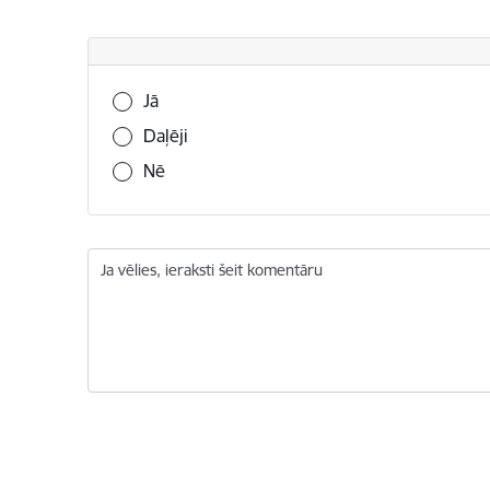
Vai šī informācija bija noderīga?
Jā
Daļēji
Nē
Ja vēlies, ieraksti šeit komentāru