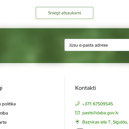
Sniegt atsauksmi
i
Kontakti
 politika
+371 67509545
E-pasts:
pasts@daba.gov.lv
mība
Baznīcas iela 7, Sigulda
arte