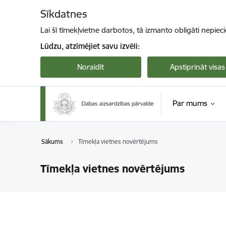
Pāriet uz lapas saturu
Sīkdatnes
Lai šī tīmekļvietne darbotos, tā izmanto obligāti nepiec
Lūdzu, atzīmējiet savu izvēli:
Noraidīt
Apstiprināt visas
Par mums
Sākums
Tīmekļa vietnes novērtējums
Tīmekļa vietnes novērtējums