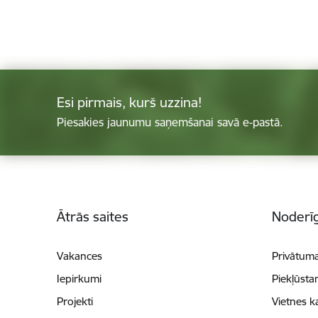
Esi pirmais, kurš uzzina!
Piesakies jaunumu saņemšanai savā e-pastā.
Kājene
Ātrās saites
Noderīg
Vakances
Privātuma
Iepirkumi
Piekļūsta
Projekti
Vietnes k