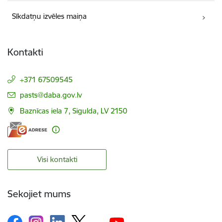
Sīkdatņu izvēles maiņa
Kontakti
+371 67509545
E-pasts:
pasts@daba.gov.lv
Baznīcas iela 7, Sigulda, LV 2150
Visi kontakti
Sekojiet mums