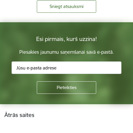
Sniegt atsauksmi
Esi pirmais, kurš uzzina!
Piesakies jaunumu saņemšanai savā e-pastā.
Kājene
Ātrās saites