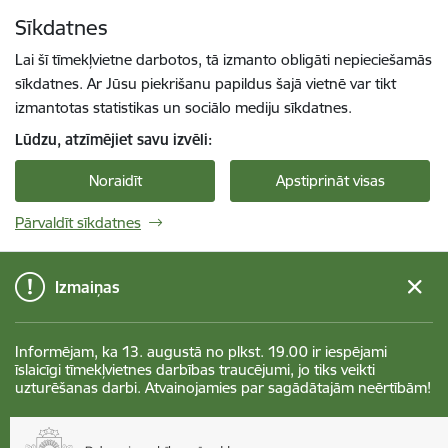
Pāriet uz lapas saturu
Sīkdatnes
Spied
lai meklētu
Enter
Lai šī tīmekļvietne darbotos, tā izmanto obligāti nepieciešamās
sīkdatnes. Ar Jūsu piekrišanu papildus šajā vietnē var tikt
izmantotas statistikas un sociālo mediju sīkdatnes.
Lūdzu, atzīmējiet savu izvēli:
Noraidīt
Apstiprināt visas
Pārvaldīt sīkdatnes
Izmaiņas
Informējam, ka 13. augustā no plkst. 19.00 ir iespējami
īslaicīgi tīmekļvietnes darbības traucējumi, jo tiks veikti
uzturēšanas darbi. Atvainojamies par sagādātajām neērtībām!