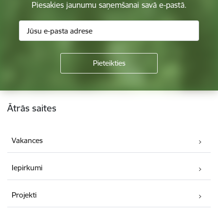
Piesakies jaunumu saņemšanai savā e-pastā.
Kājene
Ātrās saites
Vakances
Iepirkumi
Projekti