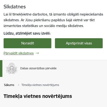
Pāriet uz lapas saturu
Sīkdatnes
Spied
lai meklētu
Enter
Lai šī tīmekļvietne darbotos, tā izmanto obligāti nepieciešamās
sīkdatnes. Ar Jūsu piekrišanu papildus šajā vietnē var tikt
izmantotas statistikas un sociālo mediju sīkdatnes.
Lūdzu, atzīmējiet savu izvēli:
Noraidīt
Apstiprināt visas
Pārvaldīt sīkdatnes
Sākums
Tīmekļa vietnes novērtējums
Tīmekļa vietnes novērtējums