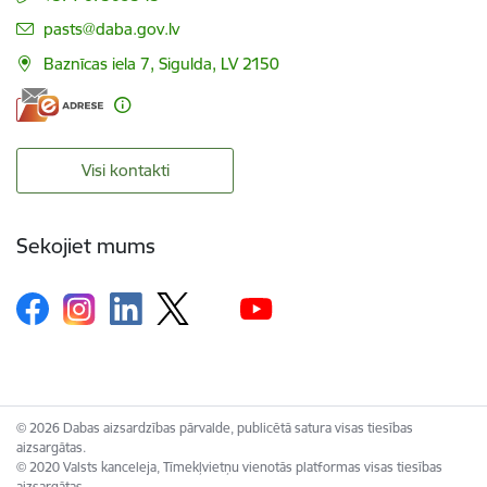
E-pasts:
pasts@daba.gov.lv
Baznīcas iela 7, Sigulda, LV 2150
Visi kontakti
Sekojiet mums
© 2026 Dabas aizsardzības pārvalde, publicētā satura visas tiesības
aizsargātas.
© 2020 Valsts kanceleja, Tīmekļvietņu vienotās platformas visas tiesības
aizsargātas.