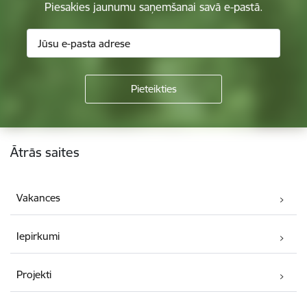
Piesakies jaunumu saņemšanai savā e-pastā.
Kājene
Ātrās saites
Vakances
Iepirkumi
Projekti