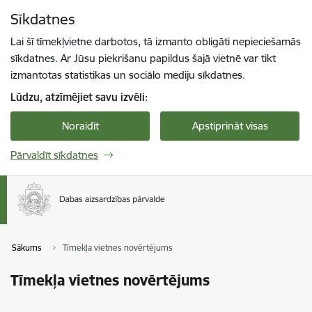
Pāriet uz lapas saturu
Sīkdatnes
Spied
lai meklētu
Enter
Lai šī tīmekļvietne darbotos, tā izmanto obligāti nepieciešamās
sīkdatnes. Ar Jūsu piekrišanu papildus šajā vietnē var tikt
izmantotas statistikas un sociālo mediju sīkdatnes.
Lūdzu, atzīmējiet savu izvēli:
Noraidīt
Apstiprināt visas
Pārvaldīt sīkdatnes
Sākums
Tīmekļa vietnes novērtējums
Tīmekļa vietnes novērtējums