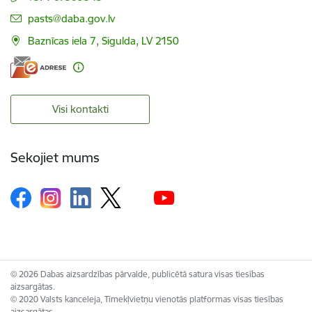
E-pasts:
pasts@daba.gov.lv
Baznīcas iela 7, Sigulda, LV 2150
Visi kontakti
Sekojiet mums
© 2026 Dabas aizsardzības pārvalde, publicētā satura visas tiesības
aizsargātas.
© 2020 Valsts kanceleja, Tīmekļvietņu vienotās platformas visas tiesības
aizsargātas.