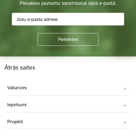
Piesakies jaunumu saņemšanai savā e-pastā.
Kājene
Ātrās saites
Vakances
Iepirkumi
Projekti