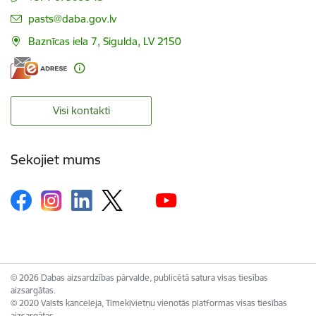
E-pasts:
pasts@daba.gov.lv
Baznīcas iela 7, Sigulda, LV 2150
Visi kontakti
Sekojiet mums
© 2026 Dabas aizsardzības pārvalde, publicētā satura visas tiesības
aizsargātas.
© 2020 Valsts kanceleja, Tīmekļvietņu vienotās platformas visas tiesības
aizsargātas.