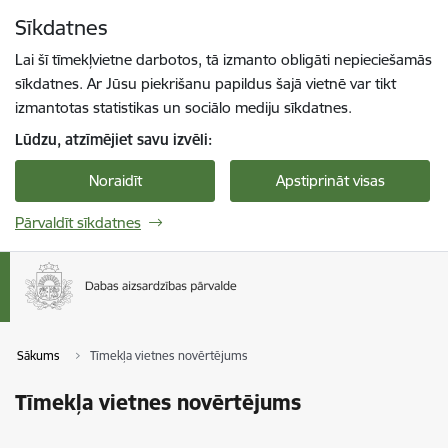
Pāriet uz lapas saturu
Sīkdatnes
Spied
lai meklētu
Enter
Lai šī tīmekļvietne darbotos, tā izmanto obligāti nepieciešamās
sīkdatnes. Ar Jūsu piekrišanu papildus šajā vietnē var tikt
izmantotas statistikas un sociālo mediju sīkdatnes.
Lūdzu, atzīmējiet savu izvēli:
Noraidīt
Apstiprināt visas
Pārvaldīt sīkdatnes
Sākums
Tīmekļa vietnes novērtējums
Tīmekļa vietnes novērtējums