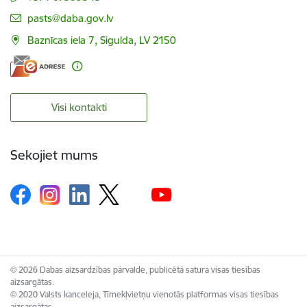
E-pasts:
pasts@daba.gov.lv
Baznīcas iela 7, Sigulda, LV 2150
Visi kontakti
Sekojiet mums
© 2026 Dabas aizsardzības pārvalde, publicētā satura visas tiesības
aizsargātas.
© 2020 Valsts kanceleja, Tīmekļvietņu vienotās platformas visas tiesības
aizsargātas.