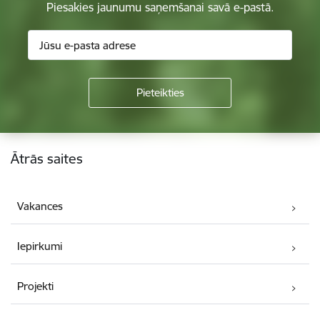
Piesakies jaunumu saņemšanai savā e-pastā.
Kājene
Ātrās saites
Vakances
Iepirkumi
Projekti