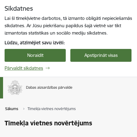
Pāriet uz lapas saturu
Sīkdatnes
Spied
lai meklētu
Enter
Lai šī tīmekļvietne darbotos, tā izmanto obligāti nepieciešamās
sīkdatnes. Ar Jūsu piekrišanu papildus šajā vietnē var tikt
izmantotas statistikas un sociālo mediju sīkdatnes.
Lūdzu, atzīmējiet savu izvēli:
Noraidīt
Apstiprināt visas
Pārvaldīt sīkdatnes
Sākums
Tīmekļa vietnes novērtējums
Tīmekļa vietnes novērtējums