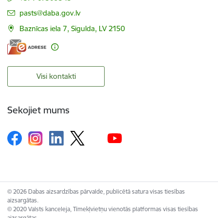
E-pasts:
pasts@daba.gov.lv
Baznīcas iela 7, Sigulda, LV 2150
Visi kontakti
Sekojiet mums
© 2026 Dabas aizsardzības pārvalde, publicētā satura visas tiesības
aizsargātas.
© 2020 Valsts kanceleja, Tīmekļvietņu vienotās platformas visas tiesības
aizsargātas.