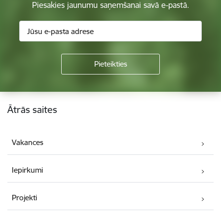
Piesakies jaunumu saņemšanai savā e-pastā.
Kājene
Ātrās saites
Vakances
Iepirkumi
Projekti