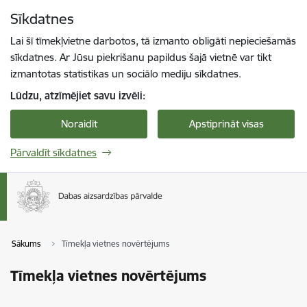
Pāriet uz lapas saturu
Sīkdatnes
Spied
lai meklētu
Enter
Lai šī tīmekļvietne darbotos, tā izmanto obligāti nepieciešamās
sīkdatnes. Ar Jūsu piekrišanu papildus šajā vietnē var tikt
izmantotas statistikas un sociālo mediju sīkdatnes.
Lūdzu, atzīmējiet savu izvēli:
Noraidīt
Apstiprināt visas
Pārvaldīt sīkdatnes
Sākums
Tīmekļa vietnes novērtējums
Tīmekļa vietnes novērtējums