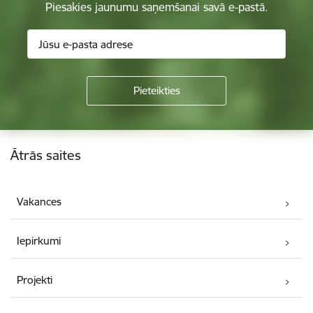
Piesakies jaunumu saņemšanai savā e-pastā.
Kājene
Ātrās saites
Vakances
Iepirkumi
Projekti