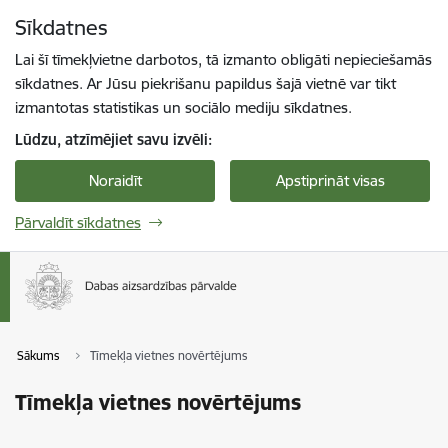
Pāriet uz lapas saturu
Sīkdatnes
Spied
lai meklētu
Enter
Lai šī tīmekļvietne darbotos, tā izmanto obligāti nepieciešamās
sīkdatnes. Ar Jūsu piekrišanu papildus šajā vietnē var tikt
izmantotas statistikas un sociālo mediju sīkdatnes.
Lūdzu, atzīmējiet savu izvēli:
Noraidīt
Apstiprināt visas
Pārvaldīt sīkdatnes
Sākums
Tīmekļa vietnes novērtējums
Tīmekļa vietnes novērtējums