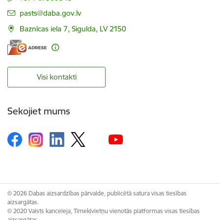
E-pasts:
pasts@daba.gov.lv
Baznīcas iela 7, Sigulda, LV 2150
Visi kontakti
Sekojiet mums
© 2026 Dabas aizsardzības pārvalde, publicētā satura visas tiesības
aizsargātas.
© 2020 Valsts kanceleja, Tīmekļvietņu vienotās platformas visas tiesības
aizsargātas.