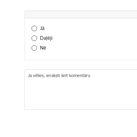
Vai šī informācija bija noderīga?
Jā
Daļēji
Nē
Ja vēlies, ieraksti šeit komentāru