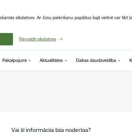
iešamās sīkdatnes. Ar Jūsu piekrišanu papildus šajā vietnē var tikt i
Pārvaldīt sīkdatnes
Pakalpojumi
Aktualitātes
Dabas daudzveidība
K
Vai šī informācija bija noderīga?