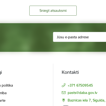
Sniegt atsauksmi
i
Kontakti
 politika
+371 67509545
E-pasts:
pasts@daba.gov.lv
mība
Baznīcas iela 7, Sigulda
arte