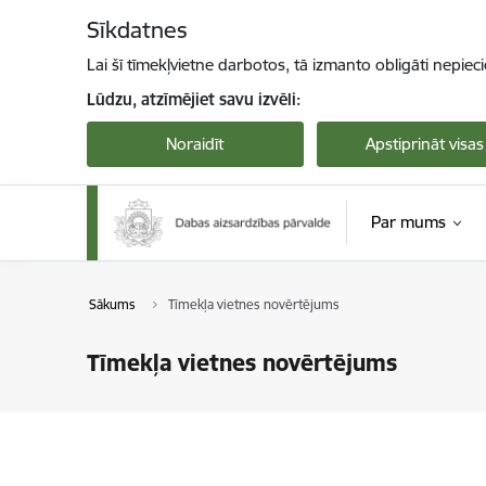
Pāriet uz lapas saturu
Sīkdatnes
Lai šī tīmekļvietne darbotos, tā izmanto obligāti nepiec
Lūdzu, atzīmējiet savu izvēli:
Noraidīt
Apstiprināt visas
Par mums
Sākums
Tīmekļa vietnes novērtējums
Tīmekļa vietnes novērtējums