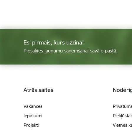
Esi pirmais, kurš uzzina!
Piesakies jaunumu saņemšanai savā e-pastā.
Kājene
Ātrās saites
Noderīg
Vakances
Privātuma
Iepirkumi
Piekļūsta
Projekti
Vietnes k