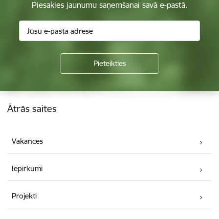
Piesakies jaunumu saņemšanai savā e-pastā.
Kājene
Ātrās saites
Vakances
Iepirkumi
Projekti