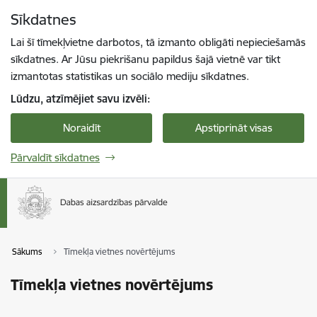
Pāriet uz lapas saturu
Sīkdatnes
Spied
lai meklētu
Enter
Lai šī tīmekļvietne darbotos, tā izmanto obligāti nepieciešamās
sīkdatnes. Ar Jūsu piekrišanu papildus šajā vietnē var tikt
izmantotas statistikas un sociālo mediju sīkdatnes.
Lūdzu, atzīmējiet savu izvēli:
Noraidīt
Apstiprināt visas
Pārvaldīt sīkdatnes
Sākums
Tīmekļa vietnes novērtējums
Tīmekļa vietnes novērtējums