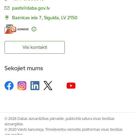
E-pasts:
pasts@daba.gov.lv
Baznīcas iela 7, Sigulda, LV 2150
Visi kontakti
Sekojiet mums
© 2026 Dabas aizsardzības pārvalde, publicētā satura visas tiesības
aizsargātas.
© 2020 Valsts kanceleja, Tīmekļvietņu vienotās platformas visas tiesības
aizsargātas.