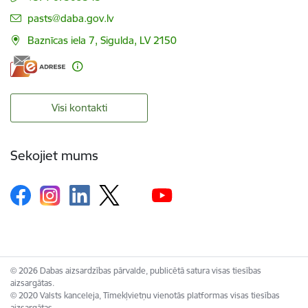
E-pasts:
pasts@daba.gov.lv
Baznīcas iela 7, Sigulda, LV 2150
Visi kontakti
Sekojiet mums
© 2026 Dabas aizsardzības pārvalde, publicētā satura visas tiesības
aizsargātas.
© 2020 Valsts kanceleja, Tīmekļvietņu vienotās platformas visas tiesības
aizsargātas.