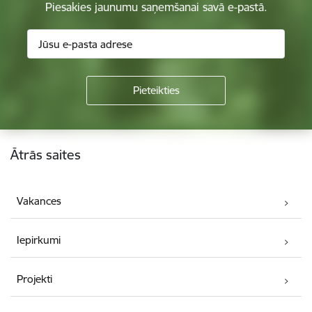
Piesakies jaunumu saņemšanai savā e-pastā.
Kājene
Ātrās saites
Vakances
Iepirkumi
Projekti