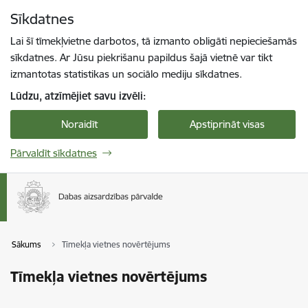
Pāriet uz lapas saturu
Sīkdatnes
Spied
lai meklētu
Enter
Lai šī tīmekļvietne darbotos, tā izmanto obligāti nepieciešamās
sīkdatnes. Ar Jūsu piekrišanu papildus šajā vietnē var tikt
izmantotas statistikas un sociālo mediju sīkdatnes.
Lūdzu, atzīmējiet savu izvēli:
Noraidīt
Apstiprināt visas
Pārvaldīt sīkdatnes
Sākums
Tīmekļa vietnes novērtējums
Tīmekļa vietnes novērtējums