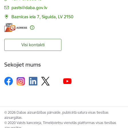
E-pasts:
pasts@daba.gov.lv
Baznīcas iela 7, Sigulda, LV 2150
Visi kontakti
Sekojiet mums
© 2026 Dabas aizsardzības pārvalde, publicētā satura visas tiesības
aizsargātas.
© 2020 Valsts kanceleja, Tīmekļvietņu vienotās platformas visas tiesības
aizsargātas.