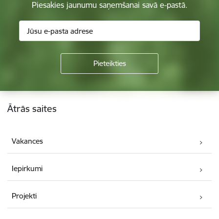
Piesakies jaunumu saņemšanai savā e-pastā.
Kājene
Ātrās saites
Vakances
Iepirkumi
Projekti