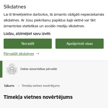
Pāriet uz lapas saturu
Sīkdatnes
Spied
lai meklētu
Enter
Lai šī tīmekļvietne darbotos, tā izmanto obligāti nepieciešamās
sīkdatnes. Ar Jūsu piekrišanu papildus šajā vietnē var tikt
izmantotas statistikas un sociālo mediju sīkdatnes.
Lūdzu, atzīmējiet savu izvēli:
Noraidīt
Apstiprināt visas
Pārvaldīt sīkdatnes
Sākums
Tīmekļa vietnes novērtējums
Tīmekļa vietnes novērtējums