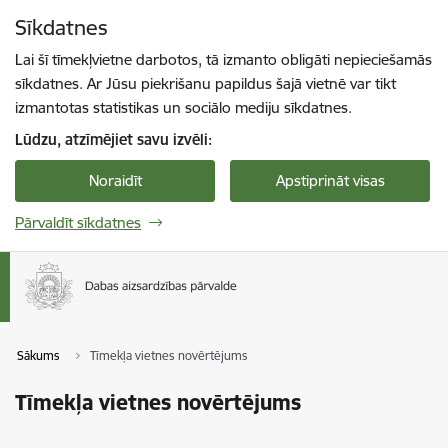
Pāriet uz lapas saturu
Sīkdatnes
Spied
lai meklētu
Enter
Lai šī tīmekļvietne darbotos, tā izmanto obligāti nepieciešamās
sīkdatnes. Ar Jūsu piekrišanu papildus šajā vietnē var tikt
izmantotas statistikas un sociālo mediju sīkdatnes.
Lūdzu, atzīmējiet savu izvēli:
Noraidīt
Apstiprināt visas
Pārvaldīt sīkdatnes
Sākums
Tīmekļa vietnes novērtējums
Tīmekļa vietnes novērtējums