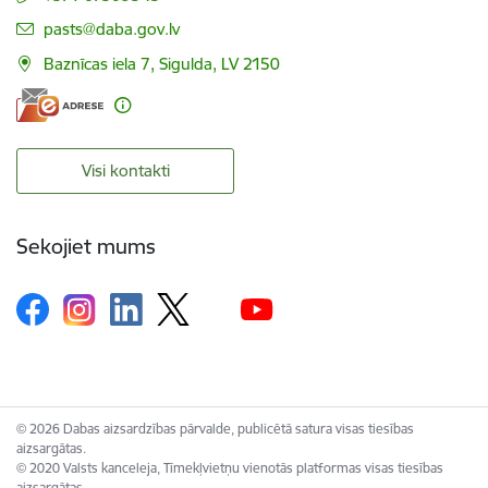
E-pasts:
pasts@daba.gov.lv
Baznīcas iela 7, Sigulda, LV 2150
Visi kontakti
Sekojiet mums
© 2026 Dabas aizsardzības pārvalde, publicētā satura visas tiesības
aizsargātas.
© 2020 Valsts kanceleja, Tīmekļvietņu vienotās platformas visas tiesības
aizsargātas.