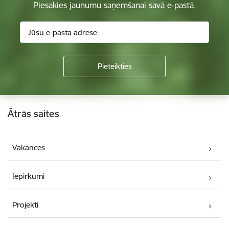
Piesakies jaunumu saņemšanai savā e-pastā.
Kājene
Ātrās saites
Vakances
Iepirkumi
Projekti