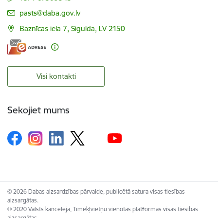
E-pasts:
pasts@daba.gov.lv
Baznīcas iela 7, Sigulda, LV 2150
Visi kontakti
Sekojiet mums
© 2026 Dabas aizsardzības pārvalde, publicētā satura visas tiesības
aizsargātas.
© 2020 Valsts kanceleja, Tīmekļvietņu vienotās platformas visas tiesības
aizsargātas.