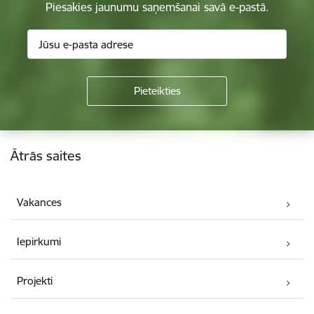
Piesakies jaunumu saņemšanai savā e-pastā.
Kājene
Ātrās saites
Vakances
Iepirkumi
Projekti