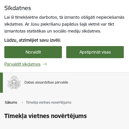
Pāriet uz lapas saturu
Sīkdatnes
Spied
lai meklētu
Enter
Lai šī tīmekļvietne darbotos, tā izmanto obligāti nepieciešamās
sīkdatnes. Ar Jūsu piekrišanu papildus šajā vietnē var tikt
izmantotas statistikas un sociālo mediju sīkdatnes.
Lūdzu, atzīmējiet savu izvēli:
Noraidīt
Apstiprināt visas
Pārvaldīt sīkdatnes
Sākums
Tīmekļa vietnes novērtējums
Tīmekļa vietnes novērtējums