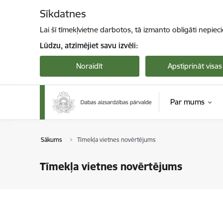
Pāriet uz lapas saturu
Sīkdatnes
Lai šī tīmekļvietne darbotos, tā izmanto obligāti nepiec
Lūdzu, atzīmējiet savu izvēli:
Noraidīt
Apstiprināt visas
Par mums
Sākums
Tīmekļa vietnes novērtējums
Tīmekļa vietnes novērtējums