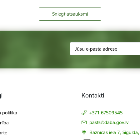
Sniegt atsauksmi
i
Kontakti
 politika
+371 67509545
E-pasts:
pasts@daba.gov.lv
mība
Baznīcas iela 7, Sigulda
arte