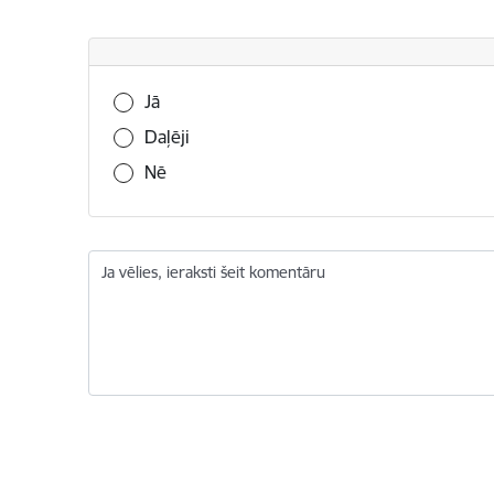
Vai šī informācija bija noderīga?
Jā
Daļēji
Nē
Ja vēlies, ieraksti šeit komentāru