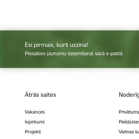
Esi pirmais, kurš uzzina!
Piesakies jaunumu saņemšanai savā e-pastā.
Kājene
Ātrās saites
Noderīg
Vakances
Privātuma
Iepirkumi
Piekļūsta
Projekti
Vietnes k