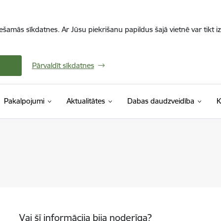
iešamās sīkdatnes. Ar Jūsu piekrišanu papildus šajā vietnē var tikt i
Pārvaldīt sīkdatnes
Pakalpojumi
Aktualitātes
Dabas daudzveidība
K
Vai šī informācija bija noderīga?