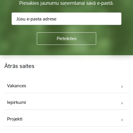
Piesakies jaunumu saņemšanai savā e-pastā.
Kājene
Ātrās saites
Vakances
Iepirkumi
Projekti