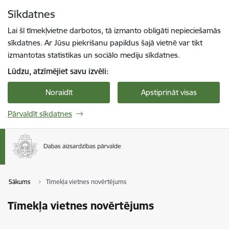
Pāriet uz lapas saturu
Sīkdatnes
Spied
lai meklētu
Enter
Lai šī tīmekļvietne darbotos, tā izmanto obligāti nepieciešamās
sīkdatnes. Ar Jūsu piekrišanu papildus šajā vietnē var tikt
izmantotas statistikas un sociālo mediju sīkdatnes.
Lūdzu, atzīmējiet savu izvēli:
Noraidīt
Apstiprināt visas
Pārvaldīt sīkdatnes
Sākums
Tīmekļa vietnes novērtējums
Tīmekļa vietnes novērtējums