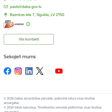
E-pasts:
pasts@daba.gov.lv
Baznīcas iela 7, Sigulda, LV 2150
Visi kontakti
Sekojiet mums
© 2026 Dabas aizsardzības pārvalde, publicētā satura visas tiesības
aizsargātas.
© 2020 Valsts kanceleja, Tīmekļvietņu vienotās platformas visas tiesības
aizsargātas.