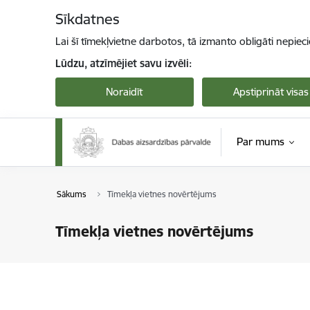
Pāriet uz lapas saturu
Sīkdatnes
Lai šī tīmekļvietne darbotos, tā izmanto obligāti nepiec
Lūdzu, atzīmējiet savu izvēli:
Noraidīt
Apstiprināt visas
Par mums
Sākums
Tīmekļa vietnes novērtējums
Tīmekļa vietnes novērtējums