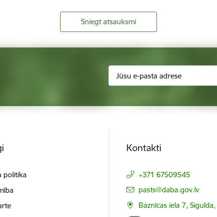
Sniegt atsauksmi
i
Kontakti
 politika
+371 67509545
E-pasts:
pasts@daba.gov.lv
mība
Baznīcas iela 7, Sigulda
arte