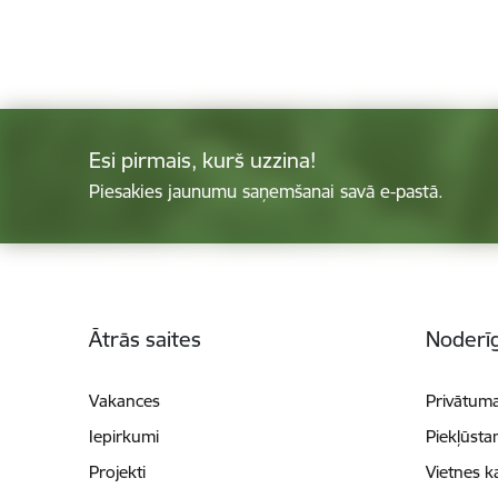
Esi pirmais, kurš uzzina!
Piesakies jaunumu saņemšanai savā e-pastā.
Kājene
Ātrās saites
Noderīg
Vakances
Privātuma
Iepirkumi
Piekļūsta
Projekti
Vietnes k