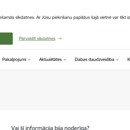
iešamās sīkdatnes. Ar Jūsu piekrišanu papildus šajā vietnē var tikt i
Pārvaldīt sīkdatnes
Pakalpojumi
Aktualitātes
Dabas daudzveidība
K
Vai šī informācija bija noderīga?