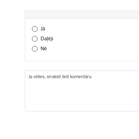
Vai šī informācija bija noderīga?
Jā
Daļēji
Nē
Ja vēlies, ieraksti šeit komentāru