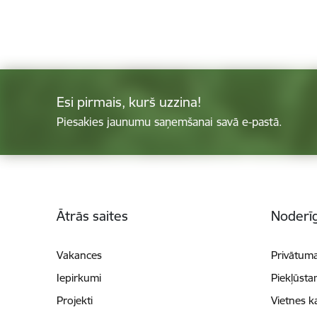
Esi pirmais, kurš uzzina!
Piesakies jaunumu saņemšanai savā e-pastā.
Kājene
Ātrās saites
Noderīg
Vakances
Privātuma
Iepirkumi
Piekļūsta
Projekti
Vietnes k