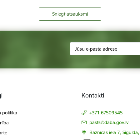
Sniegt atsauksmi
i
Kontakti
 politika
+371 67509545
E-pasts:
pasts@daba.gov.lv
mība
Baznīcas iela 7, Sigulda
arte