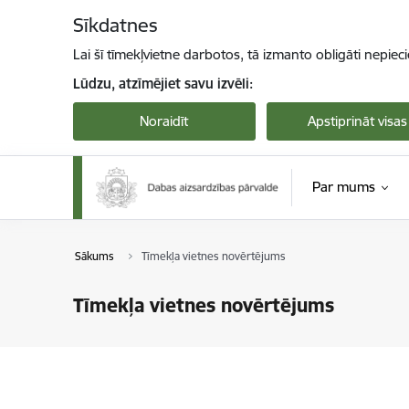
Pāriet uz lapas saturu
Sīkdatnes
Lai šī tīmekļvietne darbotos, tā izmanto obligāti nepiec
Lūdzu, atzīmējiet savu izvēli:
Noraidīt
Apstiprināt visas
Par mums
Sākums
Tīmekļa vietnes novērtējums
Tīmekļa vietnes novērtējums