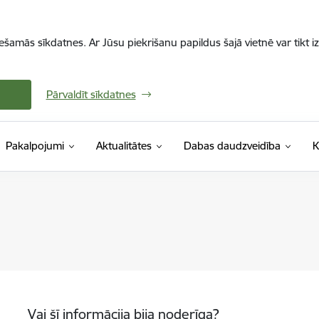
iešamās sīkdatnes. Ar Jūsu piekrišanu papildus šajā vietnē var tikt i
Pārvaldīt sīkdatnes
Pakalpojumi
Aktualitātes
Dabas daudzveidība
K
Vai šī informācija bija noderīga?