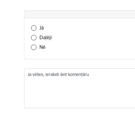
Vai šī informācija bija noderīga?
Jā
Daļēji
Nē
Ja vēlies, ieraksti šeit komentāru