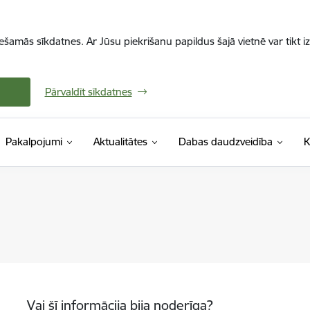
iešamās sīkdatnes. Ar Jūsu piekrišanu papildus šajā vietnē var tikt i
Pārvaldīt sīkdatnes
Pakalpojumi
Aktualitātes
Dabas daudzveidība
K
Vai šī informācija bija noderīga?