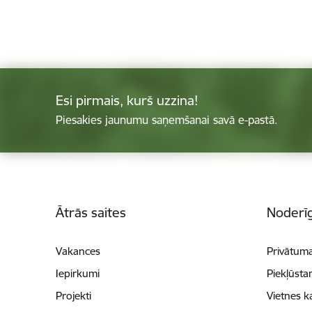
Esi pirmais, kurš uzzina!
Piesakies jaunumu saņemšanai savā e-pastā.
Kājene
Ātrās saites
Noderīg
Vakances
Privātuma
Iepirkumi
Piekļūsta
Projekti
Vietnes k