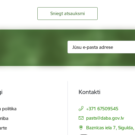
Sniegt atsauksmi
i
Kontakti
 politika
+371 67509545
E-pasts:
pasts@daba.gov.lv
mība
Baznīcas iela 7, Sigulda
arte