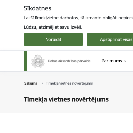
Pāriet uz lapas saturu
Sīkdatnes
Lai šī tīmekļvietne darbotos, tā izmanto obligāti nepiec
Lūdzu, atzīmējiet savu izvēli:
Noraidīt
Apstiprināt visas
Par mums
Sākums
Tīmekļa vietnes novērtējums
Tīmekļa vietnes novērtējums