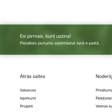
Esi pirmais, kurš uzzina!
Piesakies jaunumu saņemšanai savā e-pastā.
Kājene
Ātrās saites
Noderīg
Vakances
Privātuma
Iepirkumi
Piekļūsta
Projekti
Vietnes k