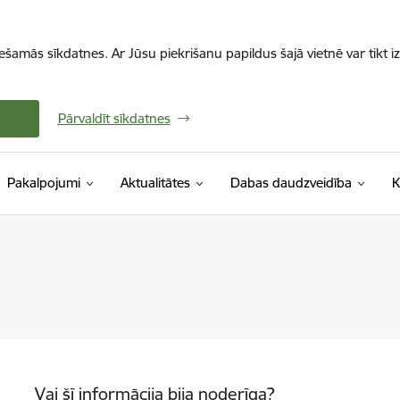
iešamās sīkdatnes. Ar Jūsu piekrišanu papildus šajā vietnē var tikt i
Pārvaldīt sīkdatnes
Pakalpojumi
Aktualitātes
Dabas daudzveidība
K
Vai šī informācija bija noderīga?