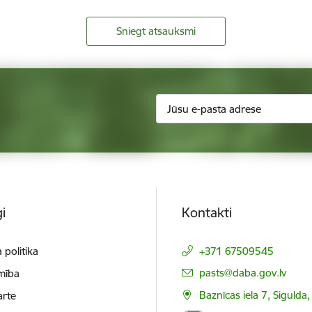
Sniegt atsauksmi
i
Kontakti
 politika
+371 67509545
E-pasts:
pasts@daba.gov.lv
mība
Baznīcas iela 7, Sigulda
arte