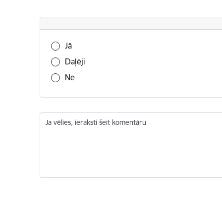
Vai šī informācija bija noderīga?
Jā
Daļēji
Nē
Ja vēlies, ieraksti šeit komentāru