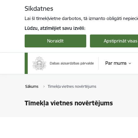
Pāriet uz lapas saturu
Sīkdatnes
Lai šī tīmekļvietne darbotos, tā izmanto obligāti nepiec
Lūdzu, atzīmējiet savu izvēli:
Noraidīt
Apstiprināt visas
Par mums
Sākums
Tīmekļa vietnes novērtējums
Tīmekļa vietnes novērtējums