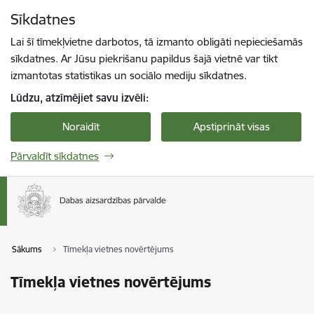
Pāriet uz lapas saturu
Sīkdatnes
Spied
lai meklētu
Enter
Lai šī tīmekļvietne darbotos, tā izmanto obligāti nepieciešamās
sīkdatnes. Ar Jūsu piekrišanu papildus šajā vietnē var tikt
izmantotas statistikas un sociālo mediju sīkdatnes.
Lūdzu, atzīmējiet savu izvēli:
Noraidīt
Apstiprināt visas
Pārvaldīt sīkdatnes
Sākums
Tīmekļa vietnes novērtējums
Tīmekļa vietnes novērtējums