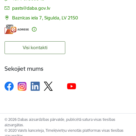
E-pasts:
pasts@daba.gov.lv
Baznīcas iela 7, Sigulda, LV 2150
Visi kontakti
Sekojiet mums
© 2026 Dabas aizsardzības pārvalde, publicētā satura visas tiesības
aizsargātas.
© 2020 Valsts kanceleja, Tīmekļvietņu vienotās platformas visas tiesības
aizsargātas.