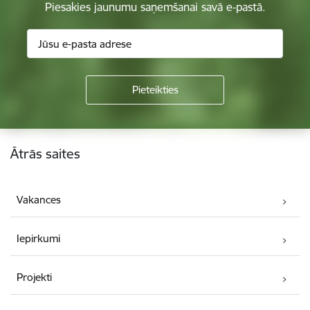
Piesakies jaunumu saņemšanai savā e-pastā.
Kājene
Ātrās saites
Vakances
Iepirkumi
Projekti