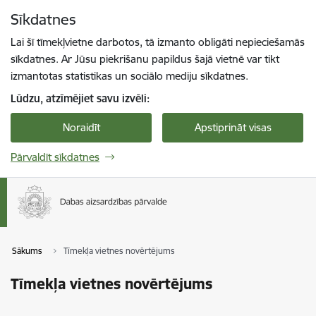
Pāriet uz lapas saturu
Sīkdatnes
Spied
lai meklētu
Enter
Lai šī tīmekļvietne darbotos, tā izmanto obligāti nepieciešamās
sīkdatnes. Ar Jūsu piekrišanu papildus šajā vietnē var tikt
izmantotas statistikas un sociālo mediju sīkdatnes.
Lūdzu, atzīmējiet savu izvēli:
Noraidīt
Apstiprināt visas
Pārvaldīt sīkdatnes
Sākums
Tīmekļa vietnes novērtējums
Tīmekļa vietnes novērtējums