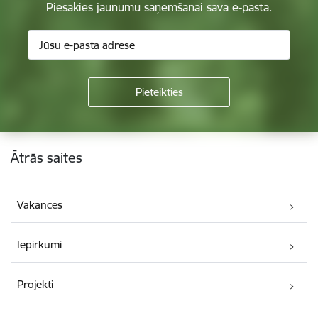
Piesakies jaunumu saņemšanai savā e-pastā.
Kājene
Ātrās saites
Vakances
Iepirkumi
Projekti