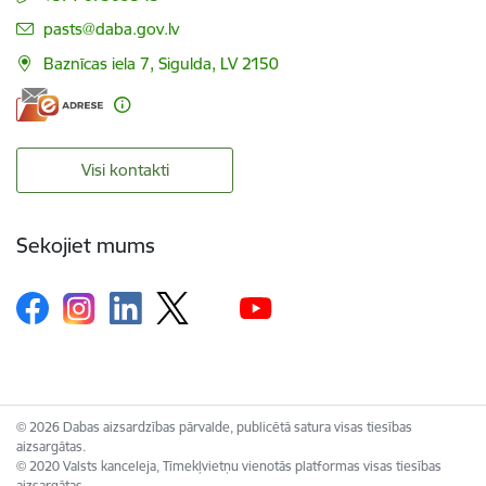
E-pasts:
pasts@daba.gov.lv
Baznīcas iela 7, Sigulda, LV 2150
Visi kontakti
Sekojiet mums
© 2026 Dabas aizsardzības pārvalde, publicētā satura visas tiesības
aizsargātas.
© 2020 Valsts kanceleja, Tīmekļvietņu vienotās platformas visas tiesības
aizsargātas.