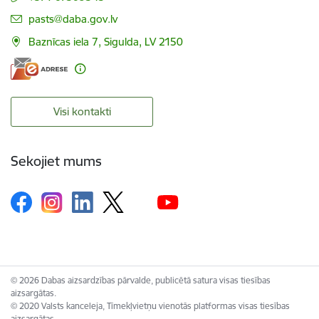
E-pasts:
pasts@daba.gov.lv
Baznīcas iela 7, Sigulda, LV 2150
Visi kontakti
Sekojiet mums
© 2026 Dabas aizsardzības pārvalde, publicētā satura visas tiesības
aizsargātas.
© 2020 Valsts kanceleja, Tīmekļvietņu vienotās platformas visas tiesības
aizsargātas.