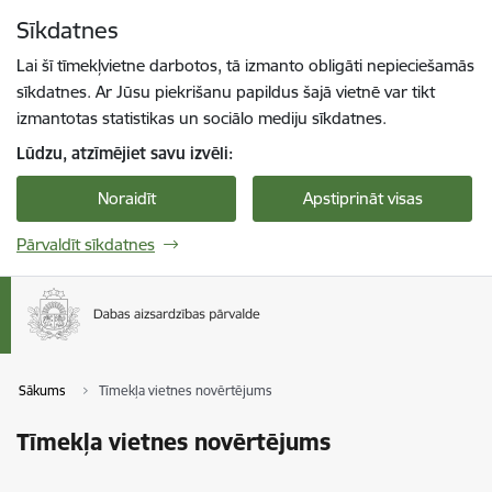
Pāriet uz lapas saturu
Sīkdatnes
Spied
lai meklētu
Enter
Lai šī tīmekļvietne darbotos, tā izmanto obligāti nepieciešamās
sīkdatnes. Ar Jūsu piekrišanu papildus šajā vietnē var tikt
izmantotas statistikas un sociālo mediju sīkdatnes.
Lūdzu, atzīmējiet savu izvēli:
Noraidīt
Apstiprināt visas
Pārvaldīt sīkdatnes
Sākums
Tīmekļa vietnes novērtējums
Tīmekļa vietnes novērtējums