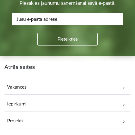
Piesakies jaunumu saņemšanai savā e-pastā.
Kājene
Ātrās saites
Vakances
Iepirkumi
Projekti