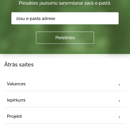
Piesakies jaunumu saņemšanai savā e-pastā.
Kājene
Ātrās saites
Vakances
Iepirkumi
Projekti