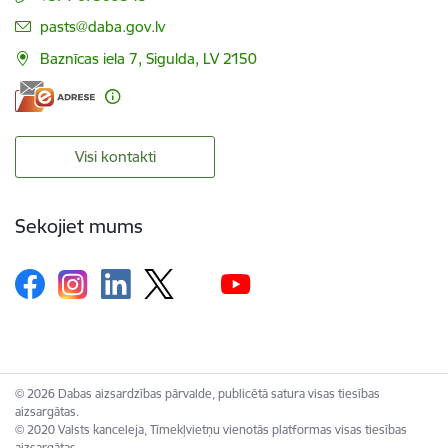
E-pasts:
pasts@daba.gov.lv
Baznīcas iela 7, Sigulda, LV 2150
Visi kontakti
Sekojiet mums
© 2026 Dabas aizsardzības pārvalde, publicētā satura visas tiesības
aizsargātas.
© 2020 Valsts kanceleja, Tīmekļvietņu vienotās platformas visas tiesības
aizsargātas.