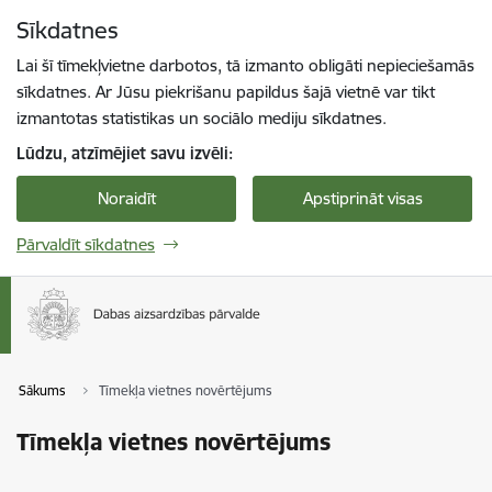
Pāriet uz lapas saturu
Sīkdatnes
Spied
lai meklētu
Enter
Lai šī tīmekļvietne darbotos, tā izmanto obligāti nepieciešamās
sīkdatnes. Ar Jūsu piekrišanu papildus šajā vietnē var tikt
izmantotas statistikas un sociālo mediju sīkdatnes.
Lūdzu, atzīmējiet savu izvēli:
Noraidīt
Apstiprināt visas
Pārvaldīt sīkdatnes
Sākums
Tīmekļa vietnes novērtējums
Tīmekļa vietnes novērtējums